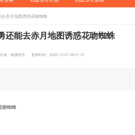
还能去赤月地图诱惑花吻蜘蛛
勇还能去赤月地图诱惑花吻蜘蛛
作者：德德阿浩
更新时间：2025-12-31 08:01:13
花吻蜘蛛