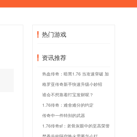
热门游戏
资讯推荐
热血传奇：暗黑1.76 当攻速突破 加
上切割腰带，BOSS只有哭的份！刀刀
暴击！
格罗亚传奇新手快速升级小妙招
谁会不想靠着打宝发财呢？
1.76传奇：难舍难分的约定
传奇中一件特别的武器
1.76传奇sf：老骨灰眼中的至高荣誉
有哪些-
焚香谷的隔空唤火需要怎么打