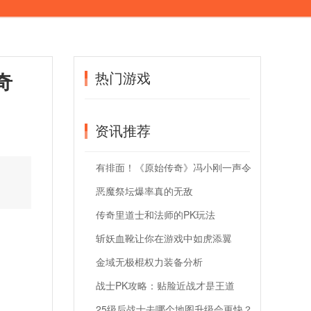
奇
热门游戏
资讯推荐
有排面！《原始传奇》冯小刚一声令
下玛法高手齐聚抗敌
恶魔祭坛爆率真的无敌
传奇里道士和法师的PK玩法
斩妖血靴让你在游戏中如虎添翼
金域无极棍权力装备分析
战士PK攻略：贴脸近战才是王道
25级后战士去哪个地图升级会更快？